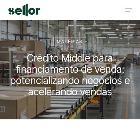
Skip
Menu
to
Close
main
Menu
content
MATÉRIAS
Crédito Middle para
financiamento de venda:
potencializando negócios e
acelerando vendas