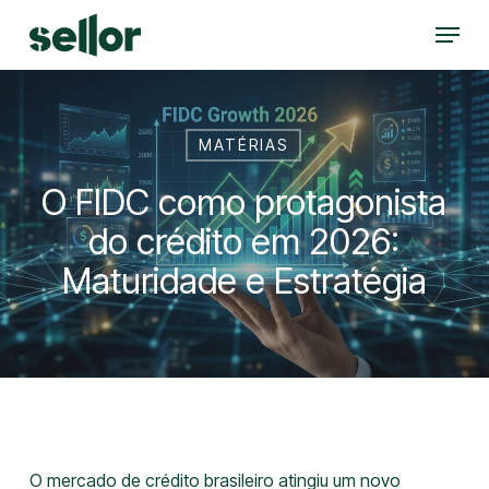
Skip
Menu
to
Close
main
Menu
content
MATÉRIAS
O FIDC como protagonista
do crédito em 2026:
Maturidade e Estratégia
O mercado de crédito brasileiro atingiu um novo