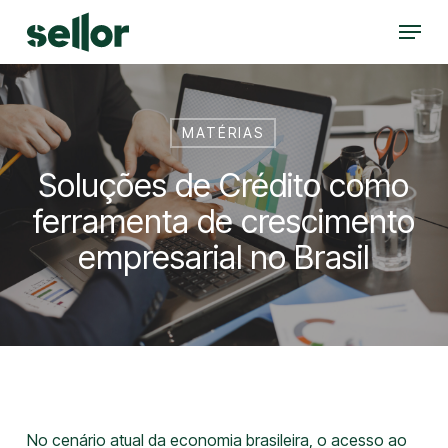
Skip
Menu
to
Close
main
Menu
content
MATÉRIAS
Soluções de Crédito como
ferramenta de crescimento
empresarial no Brasil
No cenário atual da economia brasileira, o acesso ao