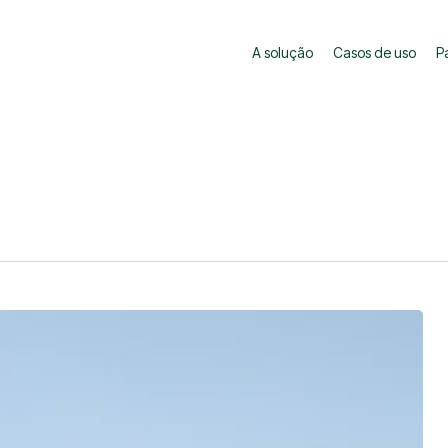
A solução
Casos de uso
P