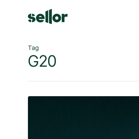
Skip
to
main
content
Tag
G20