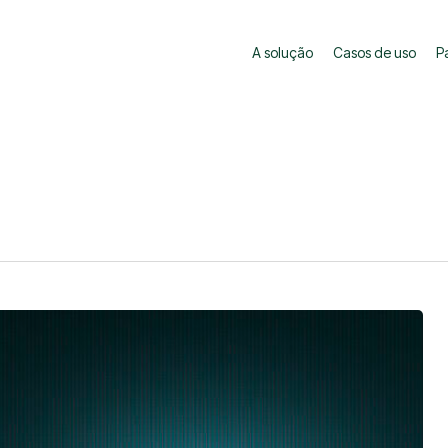
A solução
Casos de uso
P