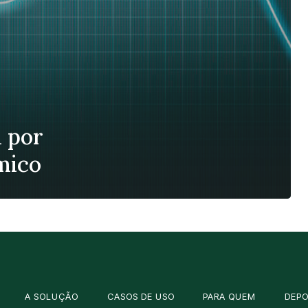
a por
mico
A SOLUÇÃO
CASOS DE USO
PARA QUEM
DEP