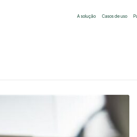
A solução
Casos de uso
P