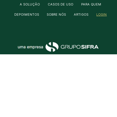
A SOLUÇÃO
CASOS DE USO
PARA QUEM
DEPOIMENTOS
SOBRE NÓS
ARTIGOS
LOGIN
Matriz
Filial
Av. Paulista, 777 – Bela Vista, São Paulo
– SP, 01311-100