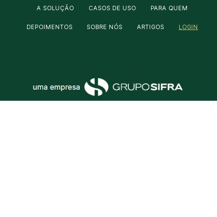
A SOLUÇÃO
CASOS DE USO
PARA QUEM
DEPOIMENTOS
SOBRE NÓS
ARTIGOS
LOGIN
Matriz
Filial
Av. Paulista, 777 – Bela Vista, São Paulo
– SP, 01311-100