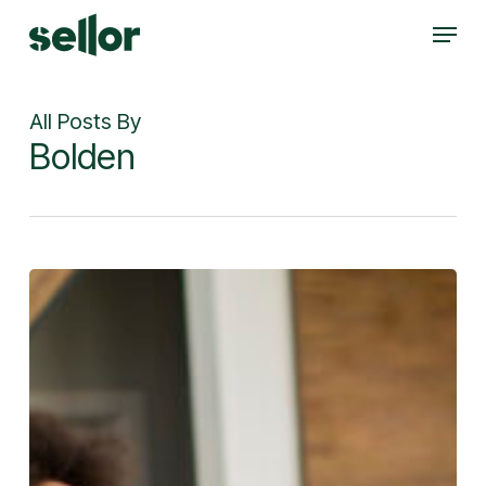
Skip
Menu
to
Close
main
Menu
content
All Posts By
Bolden