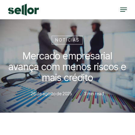
Skip
Menu
to
Close
main
Menu
content
NOTÍCIAS
Mercado empresarial
avança com menos riscos e
mais crédito
26 de agosto de 2025
3 min read