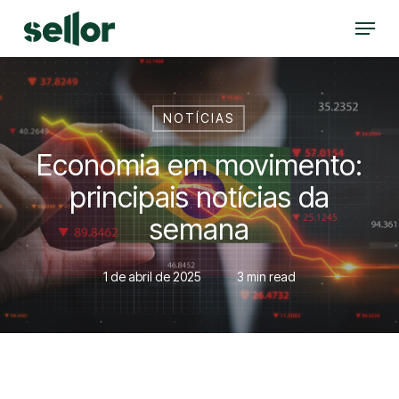
Skip
Menu
to
Close
main
Menu
content
NOTÍCIAS
Economia em movimento:
principais notícias da
semana
1 de abril de 2025
3 min read