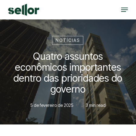
Skip
Menu
to
Close
main
Menu
content
NOTÍCIAS
Quatro assuntos
econômicos importantes
dentro das prioridades do
governo
5 de fevereiro de 2025
3 min read