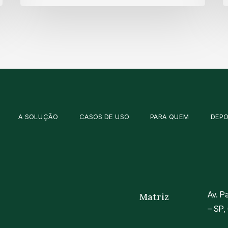
A SOLUÇÃO
CASOS DE USO
PARA QUEM
DEP
Av. P
Matriz
– SP,