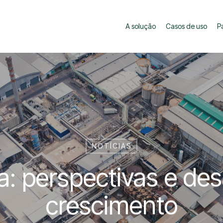
A solução
Casos de uso
P
NOTÍCIAS
ia: perspectivas e des
crescimento